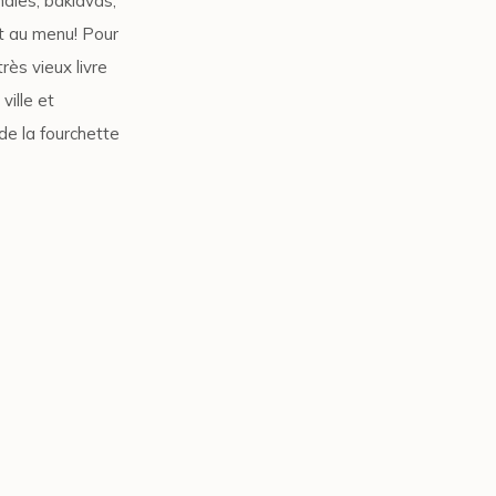
ales, baklavas,
t au menu! Pour
rès vieux livre
ville et
de la fourchette