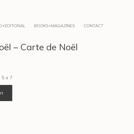
O+EDITORIAL
BOOKS+MAGAZINES
CONTACT
oël – Carte de Noël
 5 x 7
rt