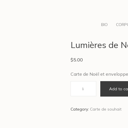
BIO
CORP
Lumières de N
$
5.00
Carte de Noël et enveloppe
Lumières
Add to ca
de
Noël
Category:
Carte de souhait
-
Carte
de