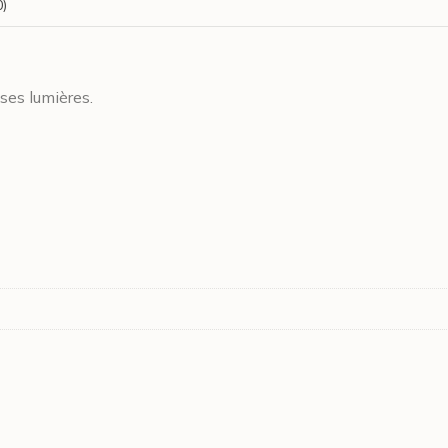
0)
Noël
quantity
ses lumières.